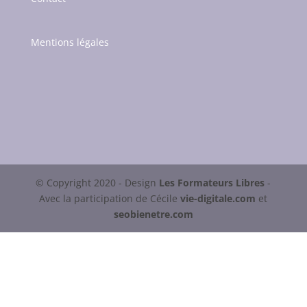
Mentions légales
© Copyright 2020 -
Design
Les Formateurs Libres
-
Avec la participation de Cécile
vie-digitale.com
et
seobienetre.com